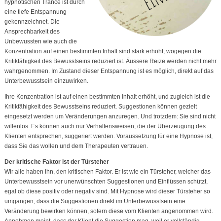
hypnotischen Trance ist durch
eine tiefe Entspannung
gekennzeichnet. Die
Ansprechbarkeit des
Unbewussten wie auch die
Konzentration auf einen bestimmten Inhalt sind stark erhöht, wogegen die
Kritikfähigkeit des Bewusstseins reduziert ist. Äussere Reize werden nicht mehr
wahrgenommen. Im Zustand dieser Entspannung ist es möglich, direkt auf das
Unterbewusstsein einzuwirken.
Ihre Konzentration ist auf einen bestimmten Inhalt erhöht, und zugleich ist die
Kritikfähigkeit des Bewusstseins reduziert. Suggestionen können gezielt
eingesetzt werden um Veränderungen anzuregen. Und trotzdem: Sie sind nicht
willenlos. Es können auch nur Verhaltensweisen, die der Überzeugung des
Klienten entsprechen, suggeriert werden. Voraussetzung für eine Hypnose ist,
dass Sie das wollen und dem Therapeuten vertrauen.
Der kritische Faktor ist der Türsteher
Wir alle haben ihn, den kritischen Faktor. Er ist wie ein Türsteher, welcher das
Unterbewusstsein vor unerwünschten Suggestionen und Einflüssen schützt,
egal ob diese positiv oder negativ sind. Mit Hypnose wird dieser Türsteher so
umgangen, dass die Suggestionen direkt im Unterbewusstsein eine
Veränderung bewirken können, sofern diese vom Klienten angenommen wird.
Annehmen meint, dass der Klient die Suggestion mag, weil er vollständig