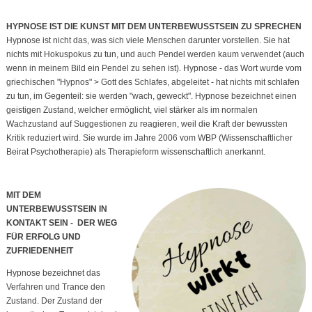
HYPNOSE IST DIE KUNST MIT DEM UNTERBEWUSSTSEIN ZU SPRECHEN
Hypnose ist nicht das, was sich viele Menschen darunter vorstellen. Sie hat
nichts mit Hokuspokus zu tun, und auch Pendel werden kaum verwendet (auch
wenn in meinem Bild ein Pendel zu sehen ist). Hypnose - das Wort wurde vom
griechischen "Hypnos" > Gott des Schlafes, abgeleitet - hat nichts mit schlafen
zu tun, im Gegenteil: sie werden "wach, geweckt". Hypnose bezeichnet einen
geistigen Zustand, welcher ermöglicht, viel stärker als im normalen
Wachzustand auf Suggestionen zu reagieren, weil die Kraft der bewussten
Kritik reduziert wird. Sie wurde im Jahre 2006 vom WBP (Wissenschaftlicher
Beirat Psychotherapie) als Therapieform wissenschaftlich anerkannt.
MIT DEM
UNTERBEWUSSTSEIN IN
KONTAKT SEIN - DER WEG
FÜR ERFOLG UND
ZUFRIEDENHEIT
Hypnose bezeichnet das
Verfahren und Trance den
Zustand. Der Zustand der