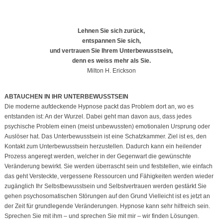
Lehnen Sie sich zurück,
entspannen Sie sich,
und vertrauen Sie Ihrem Unterbewusstsein,
denn es weiss mehr als Sie.
Milton H. Erickson
ABTAUCHEN IN IHR UNTERBEWUSSTSEIN
Die moderne aufdeckende Hypnose packt das Problem dort an, wo es
entstanden ist: An der Wurzel. Dabei geht man davon aus, dass jedes
psychische Problem einen (meist unbewussten) emotionalen Ursprung oder
Auslöser hat. Das Unterbewusstsein ist eine Schatzkammer. Ziel ist es, den
Kontakt zum Unterbewusstsein herzustellen. Dadurch kann ein heilender
Prozess angeregt werden, welcher in der Gegenwart die gewünschte
Veränderung bewirkt. Sie werden überrascht sein und feststellen, wie einfach
das geht Versteckte, vergessene Ressourcen und Fähigkeiten werden wieder
zugänglich Ihr Selbstbewusstsein und Selbstvertrauen werden gestärkt Sie
gehen psychosomatischen Störungen auf den Grund Vielleicht ist es jetzt an
der Zeit für grundlegende Veränderungen. Hypnose kann sehr hilfreich sein.
Sprechen Sie mit ihm – und sprechen Sie mit mir – wir finden Lösungen.