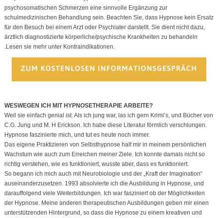
psychosomatischen Schmerzen eine sinnvolle Ergänzung zur
schulmedizinischen Behandlung sein. Beachten Sie, dass Hypnose kein Ersatz
für den Besuch bei einem Arzt oder Psychiater darstellt. Sie dient nicht dazu,
ärztlich diagnostizierte körperliche/psychische Krankheiten zu behandeln
.Lesen sie mehr unter Kontraindikationen.
WESWEGEN ICH MIT HYPNOSETHERAPIE ARBEITE?
Weil sie einfach genial ist. Als ich jung war, las ich gern Krimi’s, und Bücher von
C.G. Jung und M. H Erickson. Ich habe diese Literatur förmlich verschlungen.
Hypnose faszinierte mich, und tut es heute noch immer.
Das eigene Praktizieren von Selbsthypnose half mir in meinem persönlichen
Wachstum wie auch zum Erreichen meiner Ziele. Ich konnte damals nicht so
richtig verstehen, wie es funktioniert, wusste aber, dass es funktioniert.
So begann ich mich auch mit Neurobiologie und der „Kraft der Imagination“
auseinanderzusetzen. 1993 absolvierte ich die Ausbildung in Hypnose, und
darauffolgend viele Weiterbildungen. Ich war fasziniert ob der Möglichkeiten
der Hypnose. Meine anderen therapeutischen Ausbildungen geben mir einen
unterstützenden Hintergrund, so dass die Hypnose zu einem kreativen und