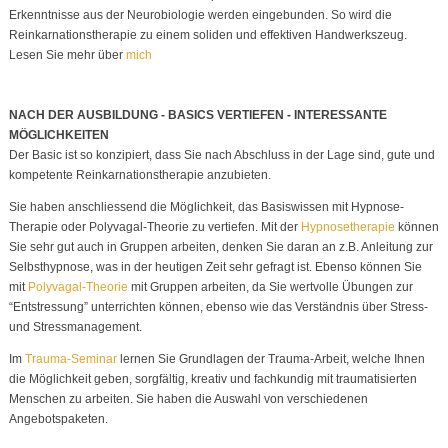
Erkenntnisse aus der Neurobiologie werden eingebunden. So wird die
Reinkarnationstherapie zu einem soliden und effektiven Handwerkszeug.
Lesen Sie mehr über
mich
NACH DER AUSBILDUNG - BASICS VERTIEFEN - INTERESSANTE
MÖGLICHKEITEN
Der Basic ist so konzipiert, dass Sie nach Abschluss in der Lage sind, gute und
kompetente Reinkarnationstherapie anzubieten.
Sie haben anschliessend die Möglichkeit, das Basiswissen mit Hypnose-
Therapie oder Polyvagal-Theorie zu vertiefen. Mit der
Hypnosetherapie
können
Sie sehr gut auch in Gruppen arbeiten, denken Sie daran an z.B. Anleitung zur
Selbsthypnose, was in der heutigen Zeit sehr gefragt ist. Ebenso können Sie
mit
Polyvagal-Theorie
mit Gruppen arbeiten, da Sie wertvolle Übungen zur
“Entstressung” unterrichten können, ebenso wie das Verständnis über Stress-
und Stressmanagement.
Im
Trauma-Seminar
lernen Sie Grundlagen der Trauma-Arbeit, welche Ihnen
die Möglichkeit geben, sorgfältig, kreativ und fachkundig mit traumatisierten
Menschen zu arbeiten. Sie haben die Auswahl von verschiedenen
Angebotspaketen.