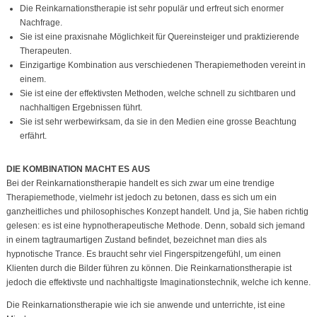
Die Reinkarnationstherapie ist sehr populär und erfreut sich enormer
Nachfrage.
Sie ist eine praxisnahe Möglichkeit für Quereinsteiger und praktizierende
Therapeuten.
Einzigartige Kombination aus verschiedenen Therapiemethoden vereint in
einem.
Sie ist eine der effektivsten Methoden, welche schnell zu sichtbaren und
nachhaltigen Ergebnissen führt.
Sie ist sehr werbewirksam, da sie in den Medien eine grosse Beachtung
erfährt.
DIE KOMBINATION MACHT ES AUS
Bei der Reinkarnationstherapie handelt es sich zwar um eine trendige
Therapiemethode, vielmehr ist jedoch zu betonen, dass es sich um ein
ganzheitliches und philosophisches Konzept handelt. Und ja, Sie haben richtig
gelesen: es ist eine hypnotherapeutische Methode. Denn, sobald sich jemand
in einem tagtraumartigen Zustand befindet, bezeichnet man dies als
hypnotische Trance. Es braucht sehr viel Fingerspitzengefühl, um einen
Klienten durch die Bilder führen zu können. Die Reinkarnationstherapie ist
jedoch die effektivste und nachhaltigste Imaginationstechnik, welche ich kenne.
Die Reinkarnationstherapie wie ich sie anwende und unterrichte, ist eine